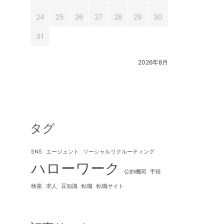
24
25
26
27
28
29
30
31
2026年8月
タグ
SNS
エージェント
ソーシャルリクルーティング
ハローワーク
公的機関
手段
検索
求人
豆知識
転職
転職サイト