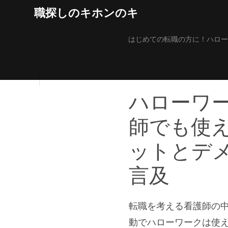
Skip
職探しのキホンのキ
to
content
はじめての転職の方に！ハロー
ハローワ
師でも使
ットとデ
言及
転職を考える看護師の
動でハローワークは使