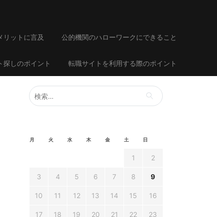
メリットに言及
公的機関のハローワークにできること
ト探しのポイント
転職サイトを利用する際のポイント
検
索:
月
火
水
木
金
土
日
1
2
3
4
5
6
7
8
9
10
11
12
13
14
15
16
17
18
19
20
21
22
23